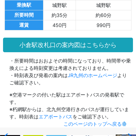
乗換駅
城野駅
城野駅
所要時間
約35分
約60分
運賃
450円
990円
小倉駅改札口の案内図はこちらから
・所要時間はおおよその時間になっており、時間帯や乗
換えによる時刻変更は考慮されておりません。
・時刻表及び発着の案内は
JR九州のホームページ
より
ご確認下さい。
※空港マークの付いた駅はエアポートバスの発着駅で
す。
※朽網駅からは、北九州空港行きのバスが運行していま
す。時刻表は
エアポートバス
をご確認下さい。
このページのトップへ戻る