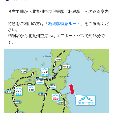
各主要地から北九州空港最寄駅「朽網駅」への路線案内
特急をご利用の方は「
朽網駅特急ルート
」をご確認くだ
さい。
朽網駅から北九州空港へはエアポートバスで約18分で
す。
山陽本線
下関駅
門司港駅
若松駅
小倉駅
乗換駅
鹿児島本線
西小倉駅
乗換駅
城野駅
乗換駅
黒崎駅
折尾駅
遠賀川駅
志井駅
乗換駅
くさ
み
朽
網
駅
かん
だ
中間駅
苅
田
駅