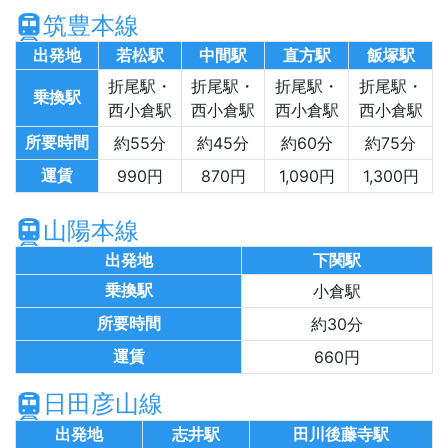
筑豊本線
出発地
若松駅
中間駅
直方駅
飯塚駅
折尾駅・
折尾駅・
折尾駅・
折尾駅・
乗換駅
西小倉駅
西小倉駅
西小倉駅
西小倉駅
所要時間
約55分
約45分
約60分
約75分
運賃
990円
870円
1,090円
1,300円
山陽本線
出発地
下関駅
乗換駅
小倉駅
所要時間
約30分
運賃
660円
日田彦山線
出発地
志井駅
田川後藤寺駅