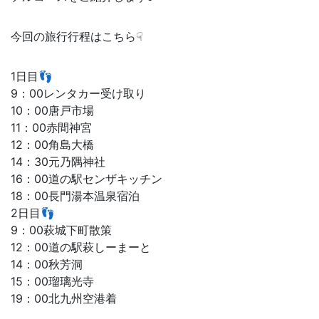
今回の旅行行程はこちら☟
1日目👣
9：00レンタカー受け取り
10：00唐戸市場
11：00赤間神宮
12：00角島大橋
14：30元乃隅神社
16：00道の駅センザキッチン
18：00長門湯本温泉宿泊
2日目👣
9：00萩城下町散策
12：00道の駅萩しーまーと
14：00秋芳洞
15：00瑠璃光寺
19：00北九州空港着