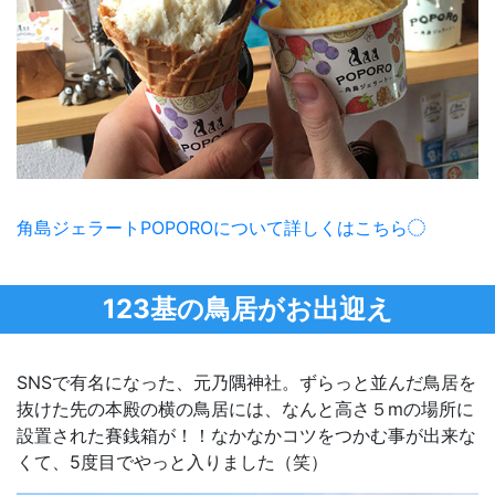
角島ジェラートPOPOROについて詳しくはこちら
123基の鳥居がお出迎え
SNSで有名になった、元乃隅神社。ずらっと並んだ鳥居を
抜けた先の本殿の横の鳥居には、なんと高さ５ⅿの場所に
設置された賽銭箱が！！なかなかコツをつかむ事が出来な
くて、5度目でやっと入りました（笑）