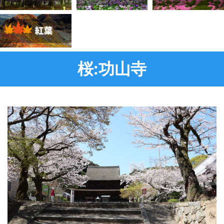
桜:功山寺