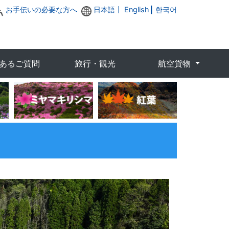
お手伝いの必要な方へ
日本語┃
English
┃
한국어
あるご質問
旅行・観光
航空貨物